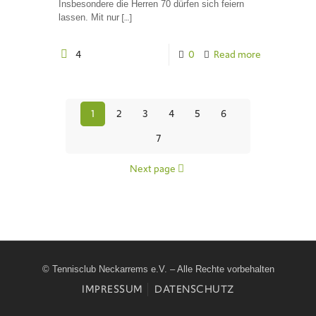
Insbesondere die Herren 70 dürfen sich feiern
[…]
lassen. Mit nur
4
0
Read more
1
2
3
4
5
6
7
Next page
© Tennisclub Neckarrems e.V. – Alle Rechte vorbehalten
IMPRESSUM
DATENSCHUTZ