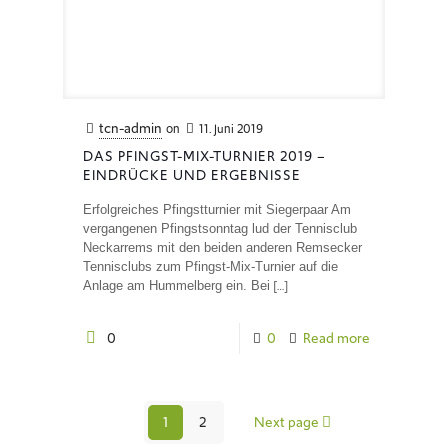
tcn-admin
on
11. Juni 2019
DAS PFINGST-MIX-TURNIER 2019 –
EINDRÜCKE UND ERGEBNISSE
Erfolgreiches Pfingstturnier mit Siegerpaar Am
vergangenen Pfingstsonntag lud der Tennisclub
Neckarrems mit den beiden anderen Remsecker
Tennisclubs zum Pfingst-Mix-Turnier auf die
[…]
Anlage am Hummelberg ein. Bei
0
0
Read more
1
2
Next page