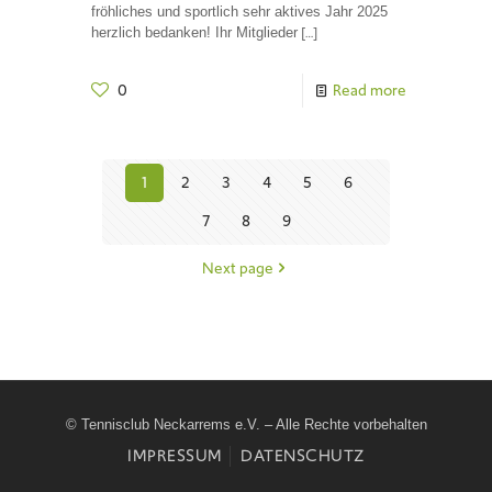
fröhliches und sportlich sehr aktives Jahr 2025
[…]
herzlich bedanken! Ihr Mitglieder
0
Read more
1
2
3
4
5
6
7
8
9
Next page
© Tennisclub Neckarrems e.V. – Alle Rechte vorbehalten
IMPRESSUM
DATENSCHUTZ