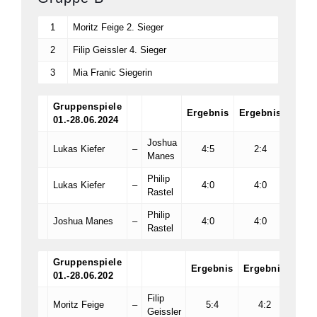
1
Moritz Feige 2. Sieger
2
Filip Geissler 4. Sieger
3
Mia Franic Siegerin
Gruppenspiele
Ergebnis
Ergebnis
Erge
01.-28.06.2024
Joshua
Lukas Kiefer
–
4:5
2:4
:
Manes
Philip
Lukas Kiefer
–
4:0
4:0
:
Rastel
Philip
Joshua Manes
–
4:0
4:0
:
Rastel
Gruppenspiele
Ergebnis
Ergebnis
Erge
01.-28.06.202
Filip
Moritz Feige
–
5:4
4:2
Geissler