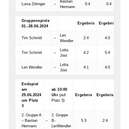
Bastian
Luisa Zittinger
–
0:4
0:4
Hermann
Gruppenspiele
Ergebnis
Ergebnis
Erge
01.-28.06.2024
Len
Tim Schmitt
–
2:4
4:0
7
Wendler
Lotta
Tim Schmitt
–
4:2
5:4
Jöst
Lotta
Len Wendler
–
4:1
4:0
Jöst
Endspiel
am
ab 10:00
29.06.2024
Uhr
(auf
Ergebnis
Ergebnis
Ergeb
um Platz
Platz 3)
3
2. Gruppe A
2. Gruppe
– Bastian
–
B-
5:3
2:4
8:6
Hermann
LenWendler