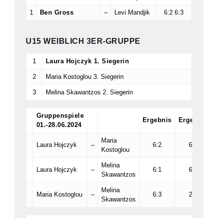
1
Ben Gross
–
Levi Mandjik
6:2 6:3
U15 WEIBLICH 3ER-GRUPPE
1
Laura Hojczyk 1. Siegerin
2
Maria Kostoglou 3. Siegerin
3
Melina Skawantzos 2. Siegerin
Gruppenspiele
Ergebnis
Ergebnis
01.-28.06.2024
Maria
Laura Hojczyk
–
6:2
6:0
Kostoglou
Melina
Laura Hojczyk
–
6:1
6:3
Skawantzos
Melina
Maria Kostoglou
–
6:3
2:6
Skawantzos