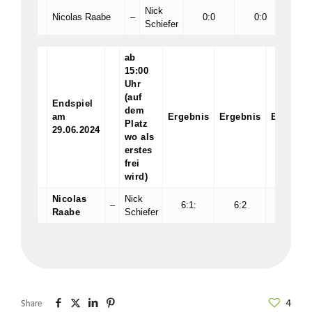
Nick
Nicolas Raabe
–
0:0
0:0
0
Schiefer
ab
15:00
Uhr
(auf
Endspiel
dem
am
Ergebnis
Ergebnis
Ergebni
Platz
29.06.2024
wo als
erstes
frei
wird)
Nicolas
Nick
–
6:1:
6:2
:
Raabe
Schiefer
4
Share