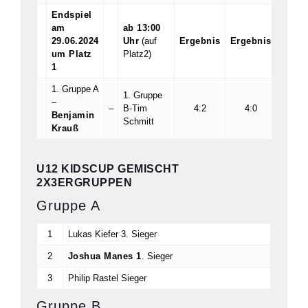
Endspiel
am
ab 13:00
29.06.2024
Uhr
(auf
Ergebnis
Ergebnis
Ergeb
um Platz
Platz2)
1
1. Gruppe A
1. Gruppe
–
–
B-Tim
4:2
4:0
:
Benjamin
Schmitt
Krauß
U12 KIDSCUP GEMISCHT
2X3ERGRUPPEN
Gruppe A
1
Lukas Kiefer 3. Sieger
2
Joshua Manes 1
. Sieger
3
Philip Rastel Sieger
Gruppe B