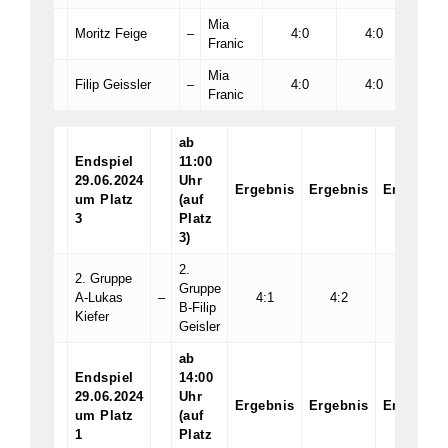
Mia
Moritz Feige
–
4:0
4:0
Franic
Mia
Filip Geissler
–
4:0
4:0
Franic
ab
Endspiel
11:00
29.06.2024
Uhr
Ergebnis
Ergebnis
Ergebnis
um Platz
(auf
3
Platz
3)
2.
2. Gruppe
Gruppe
A-Lukas
–
4:1
4:2
:
B-Filip
Kiefer
Geisler
ab
Endspiel
14:00
29.06.2024
Uhr
Ergebnis
Ergebnis
Ergebnis
um Platz
(auf
1
Platz