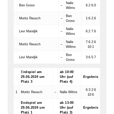
Nalle
Ben Gross
–
6:2 6:0
Wilms
Ben
Moritz Reusch
–
1:6 2:6
Gross
Nalle
Levi Mandjik
–
6:2 7:6
Wilms
Nalle
7:6 2:6
Moritz Reusch
–
Willms
10:1
Ben
Levi Mandjik
–
3:6 5:7
Gross
E
ndspiel am
ab 10:00
29.06.2024
um
Uhr (auf
Ergebnis
Platz 3
Platz 4)
6:3 2:6
1
Moritz Reusch
–
Nalle Wilms
10:6
Endspiel am
ab 13:00
29.06.2024 um
Uhr (auf
Ergebnis
Platz 1
Platz 3)