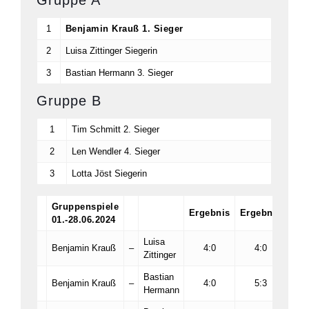
Gruppe A
1
Benjamin Krauß 1. Sieger
2
Luisa Zittinger Siegerin
3
Bastian Hermann 3. Sieger
Gruppe B
1
Tim Schmitt 2. Sieger
2
Len Wendler 4. Sieger
3
Lotta Jöst Siegerin
Gruppenspiele
Ergebnis
Ergebnis
Erg
01.-28.06.2024
Luisa
Benjamin Krauß
–
4:0
4:0
Zittinger
Bastian
Benjamin Krauß
–
4:0
5:3
Hermann