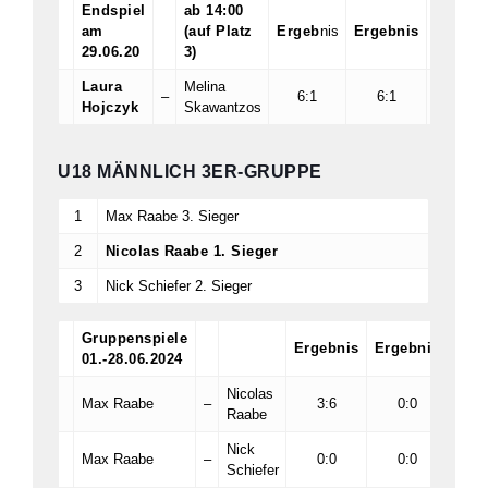
Endspiel
ab 14:00
am
(auf Platz
Ergeb
nis
Ergebnis
Ergebn
29.06.20
3)
Laura
Melina
–
6:1
6:1
:
Hojczyk
Skawantzos
U18 MÄNNLICH 3ER-GRUPPE
1
Max Raabe 3. Sieger
2
Nicolas Raabe 1. Sieger
3
Nick Schiefer 2. Sieger
Gruppenspiele
Ergebnis
Ergebnis
Erge
01.-28.06.2024
Nicolas
Max Raabe
–
3:6
0:0
0
Raabe
Nick
Max Raabe
–
0:0
0:0
0
Schiefer