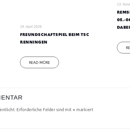
13. Nov
REMS
05.-0
DABEI
19. April 2026
FREUNDSCHAFTSPIEL BEIM TSC
RENNINGEN
R
READ MORE
MENTAR
ntlicht.
Erforderliche Felder sind mit
*
markiert