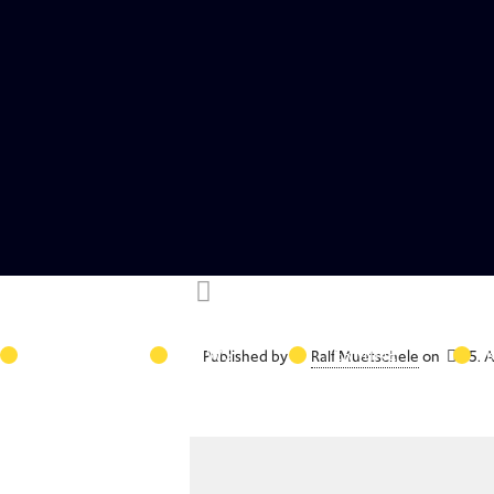
VEREIN
NEWS
TERMINE
Published by
Ralf Muetschele
on
15. 