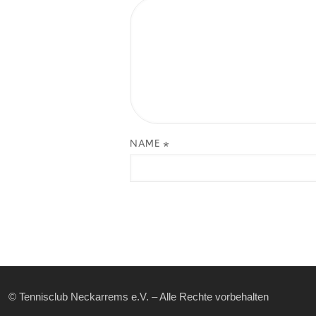
NAME
*
© Tennisclub Neckarrems e.V. – Alle Rechte vorbehalten