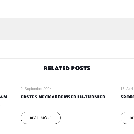
RELATED POSTS
9. September 2024
15. Apri
 AM
ERSTES NECKARREMSER LK-TURNIER
SPORT
R
READ MORE
R