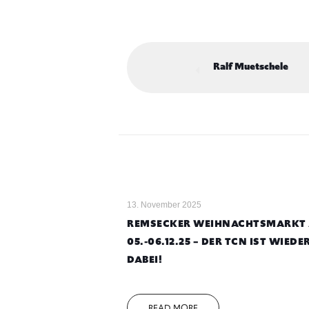
Ralf Muetschele
13. November 2025
REMSECKER WEIHNACHTSMARKT
05.-06.12.25 – DER TCN IST WIEDE
DABEI!
READ MORE