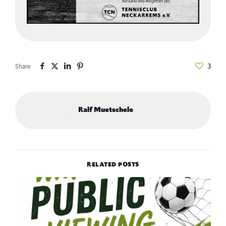
3
Share
Ralf Muetschele
RELATED POSTS