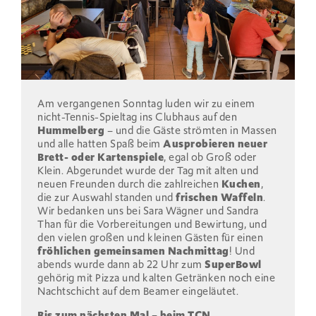
Am vergangenen Sonntag luden wir zu einem
nicht-Tennis-Spieltag ins Clubhaus auf den
Hummelberg
– und die Gäste strömten in Massen
und alle hatten Spaß beim
Ausprobieren neuer
Brett- oder Kartenspiele
, egal ob Groß oder
Klein. Abgerundet wurde der Tag mit alten und
neuen Freunden durch die zahlreichen
Kuchen
,
die zur Auswahl standen und
frischen Waffeln
.
Wir bedanken uns bei Sara Wägner und Sandra
Than für die Vorbereitungen und Bewirtung, und
den vielen großen und kleinen Gästen für einen
fröhlichen gemeinsamen Nachmittag
! Und
abends wurde dann ab 22 Uhr zum
SuperBowl
gehörig mit Pizza und kalten Getränken noch eine
Nachtschicht auf dem Beamer eingeläutet.
Bis zum nächsten Mal – beim TCN