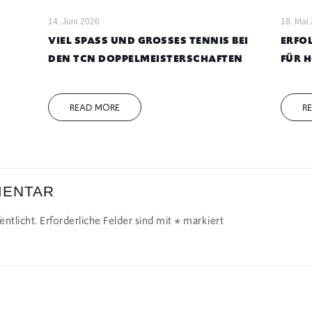
14. Juni 2026
18. Mai
VIEL SPASS UND GROSSES TENNIS BEI DE
ERFOL
N TCN DOPPELMEISTERSCHAFTEN
FÜR 
READ MORE
R
MENTAR
ntlicht.
Erforderliche Felder sind mit
*
markiert