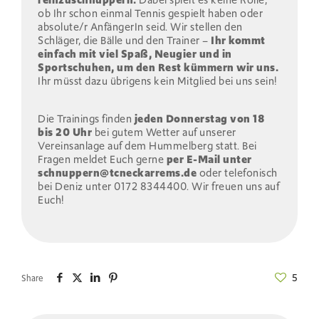
reinzuschnuppern.
Dabei spielt es keine Rolle,
ob Ihr schon einmal Tennis gespielt haben oder
absolute/r AnfängerIn seid. Wir stellen den
Schläger, die Bälle und den Trainer –
Ihr kommt
einfach mit viel Spaß, Neugier und in
Sportschuhen, um den Rest kümmern wir uns.
Ihr müsst dazu übrigens kein Mitglied bei uns sein!
Die Trainings finden
jeden Donnerstag von 18
bis 20 Uhr
bei gutem Wetter auf unserer
Vereinsanlage auf dem Hummelberg statt. Bei
Fragen meldet Euch gerne
per E-Mail unter
schnuppern@tcneckarrems.de
oder telefonisch
bei Deniz unter 0172 8344400. Wir freuen uns auf
Euch!
5
Share