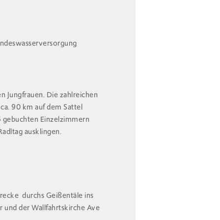
 Landeswasserversorgung
en Jungfrauen. Die zahlreichen
n ca. 90 km auf dem Sattel
 6 gebuchten Einzelzimmern
adltag ausklingen.
trecke durchs Geißentäle ins
r und der Wallfahrtskirche Ave