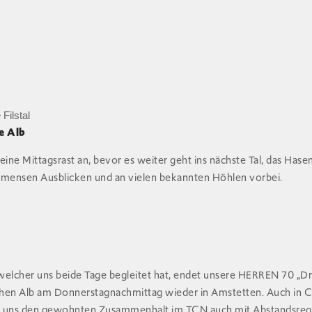
Filstal
e Alb
l eine Mittagsrast an, bevor es weiter geht ins nächste Tal, das Hase
mmensen Ausblicken und an vielen bekannten Höhlen vorbei.
welcher uns beide Tage begleitet hat, endet unsere HERREN 70 „Dr
chen Alb am Donnerstagnachmittag wieder in Amstetten. Auch in 
bei uns den gewohnten Zusammenhalt im TCN auch mit Abstandsrege