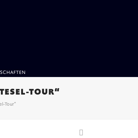
SCHAFTEN
TESEL-TOUR“
el-Tour“