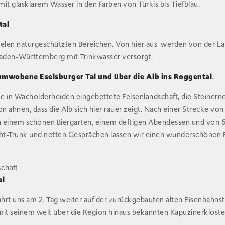
it glasklarem Wasser in den Farben von Türkis bis Tiefblau.
tal
 vielen naturgeschützten Bereichen. Von hier aus werden von der
aden-Württemberg mit Trinkwasser versorgt.
umwobene Eselsburger Tal und über die Alb ins Roggental
.
ne in Wacholderheiden eingebettete Felsenlandschaft, die Steinern
on ahnen, dass die Alb sich hier rauer zeigt. Nach einer Strecke vo
n einem schönen Biergarten, einem deftigen Abendessen und von
ht-Trunk und netten Gesprächen lassen wir einen wunderschönen R
schaft
al
ührt uns am 2. Tag weiter auf der zurückgebauten alten Eisenbahns
mit seinem weit über die Region hinaus bekannten Kapuzinerkloste