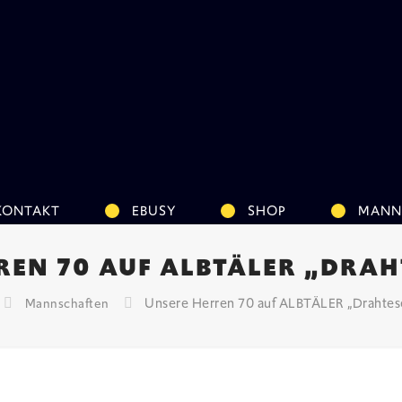
KONTAKT
EBUSY
SHOP
MANN
REN 70 AUF ALBTÄLER „DRAH
Unsere Herren 70 auf ALBTÄLER „Drahtes
Mannschaften