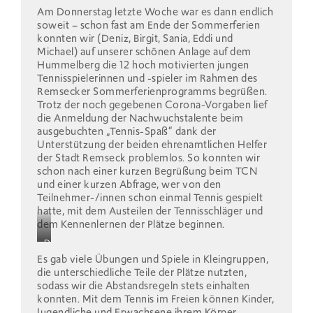
Am Donnerstag letzte Woche war es dann endlich
soweit – schon fast am Ende der Sommerferien
konnten wir (Deniz, Birgit, Sania, Eddi und
Michael) auf unserer schönen Anlage auf dem
Hummelberg die 12 hoch motivierten jungen
Tennisspielerinnen und -spieler im Rahmen des
Remsecker Sommerferienprogramms begrüßen.
Trotz der noch gegebenen Corona-Vorgaben lief
die Anmeldung der Nachwuchstalente beim
ausgebuchten „Tennis-Spaß“ dank der
Unterstützung der beiden ehrenamtlichen Helfer
der Stadt Remseck problemlos. So konnten wir
schon nach einer kurzen Begrüßung beim TCN
und einer kurzen Abfrage, wer von den
Teilnehmer-/innen schon einmal Tennis gespielt
hatte, mit dem Austeilen der Tennisschläger und
dem Kennenlernen der Plätze beginnen.
Deniz
und
Es gab viele Übungen und Spiele in Kleingruppen,
Sania
die unterschiedliche Teile der Plätze nutzten,
führen
sodass wir die Abstandsregeln stets einhalten
im
konnten. Mit dem Tennis im Freien können Kinder,
Kleinfeld
Jugendliche und Erwachsene ihrem Körper