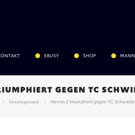
KONTAKT
EBUSY
SHOP
MANN
RIUMPHIERT GEGEN TC SCHW
Herren 2 triumphiert gegen TC Schwiebe
Uncategorized