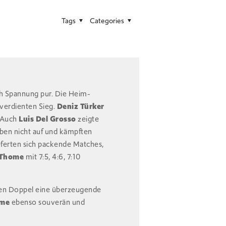
Tags
Categories
ch Spannung pur. Die Heim-
 verdienten Sieg.
Deniz Türker
. Auch
Luis Del Grosso
zeigte
aben nicht auf und kämpften
eferten sich packende Matches,
 Thome
mit 7:5, 4:6, 7:10
ten Doppel eine überzeugende
ome
ebenso souverän und