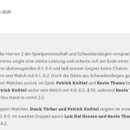
ai 2025
der Herren 2 der Spielgemeinschaft und Schwieberdingen verspra
rrems zeigte eine starke Leistung und sicherte sich am Ende einen
nem überzeugenden 6:1, 6:0 und ließ seinem Gegner keine Chance
nn sein Match mit 6:1, 6:2. Doch die Gäste aus Schwieberdingen g
zel-Matches zurück ins Spiel.
Patrick Knittel
und
Kevin Thome
li
trick Knittel
verlor sein Match mit 4:6, 6:2, 8:10, während
Kevin
hes stand es somit 2:2.
Doppel-Matches.
Deniz Türker und Patrick Knittel
zeigten im ers
0, 6:0. Im zweiten Doppel waren
Luis Del Grosso und Kevin Th
 6:2.