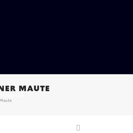
INER MAUTE
SCHAFTEN
 Maute