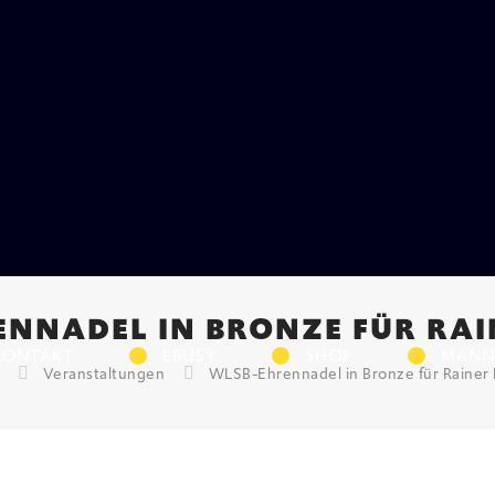
NNADEL IN BRONZE FÜR RA
KONTAKT
EBUSY
SHOP
MANN
Veranstaltungen
WLSB-Ehrennadel in Bronze für Rainer