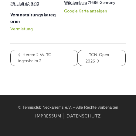
Württemberg
71686
Germany
25. Juli @ 9:00
Google Karte anzeigen
Veranstaltungskateg
orie:
Vermietung
Herren 2 Vs. TC
TCN-Open
Ingersheim 2
2026
© Tennisclub Neckarrems e.V. – Alle Rechte vorbehalten
IMPRESSUM
DATENSCHUTZ