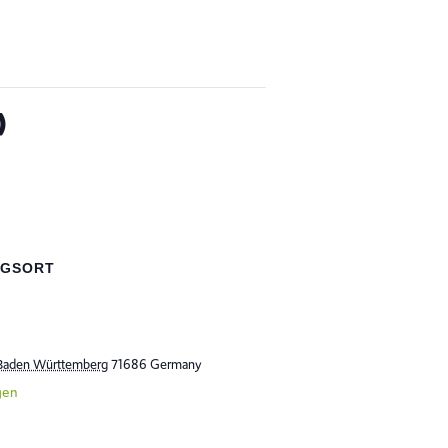
)
NGSORT
Baden Württemberg
71686
Germany
gen