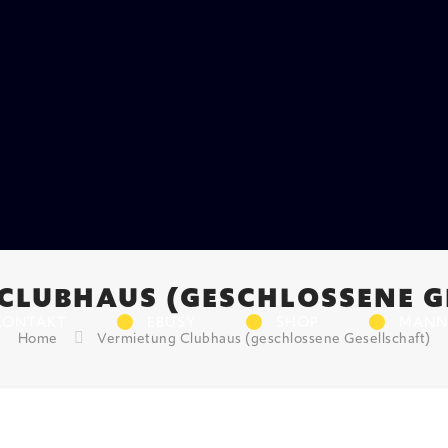
CLUBHAUS (GESCHLOSSENE G
KONTAKT
EBUSY
SHOP
MANN
Home
Vermietung Clubhaus (geschlossene Gesellschaft)