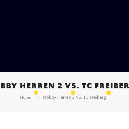
BBY HERREN 2 VS. TC FREIBER
KONTAKT
EBUSY
SHOP
MANN
Hobby Herren 2 VS. TC Freiberg 1
Home