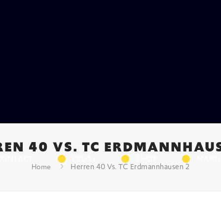
REN 40 VS. TC ERDMANNHAUS
KONTAKT
EBUSY
SHOP
MANN
Herren 40 Vs. TC Erdmannhausen 2
Home